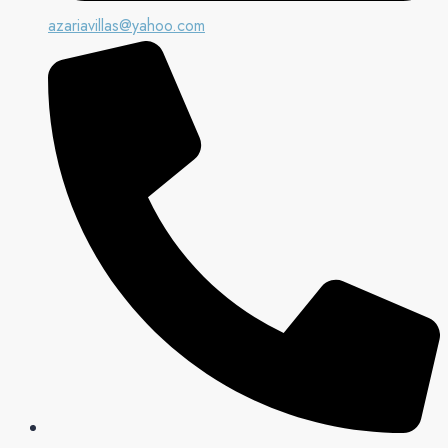
azariavillas@yahoo.com