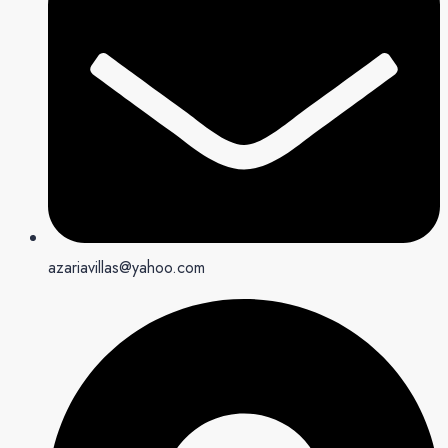
azariavillas@yahoo.com